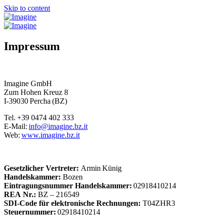
Skip to content
Impressum
Imagine GmbH
Zum Hohen Kreuz 8
I-39030
Percha
(BZ)
Tel. +39 0474 402 333
E-Mail:
info@imagine.bz.it
Web
:
www.imagine.bz.it
Gesetzlicher Vertreter:
Armin
Künig
Handelskammer:
Bozen
Eintragungsnummer Handelskammer:
02918410214
REA Nr.:
BZ – 216549
SDI-Code für
elektronische Rechnungen:
T04ZHR3
Steuernummer:
02918410214