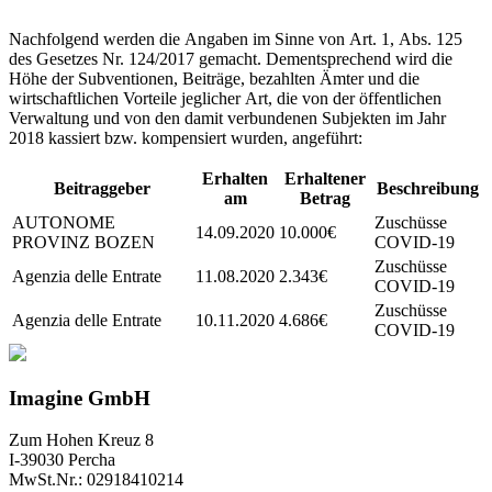
Nachfolgend werden die Angaben im Sinne von Art. 1, Abs. 125
des Gesetzes Nr. 124/2017 gemacht. Dementsprechend wird die
Höhe der Subventionen, Beiträge, bezahlten Ämter und die
wirtschaftlichen Vorteile jeglicher Art, die von der öffentlichen
Verwaltung und von den damit verbundenen Subjekten im Jahr
2018 kassiert bzw. kompensiert wurden, angeführt:
Erhalten
Erhaltener
Beitraggeber
Beschreibung
am
Betrag
AUTONOME
Zuschüsse
14.09.2020
10.000€
PROVINZ BOZEN
COVID-19
Zuschüsse
Agenzia delle Entrate
11.08.2020
2.343€
COVID-19
Zuschüsse
Agenzia delle Entrate
10.11.2020
4.686€
COVID-19
Imagine GmbH
Zum Hohen Kreuz 8
I-39030 Percha
MwSt.Nr.: 02918410214